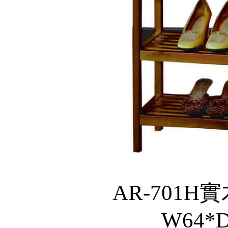
AR-701H
W64*