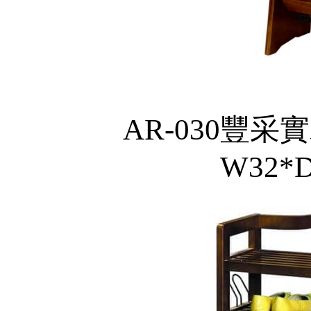
AR-030豐采
W32*