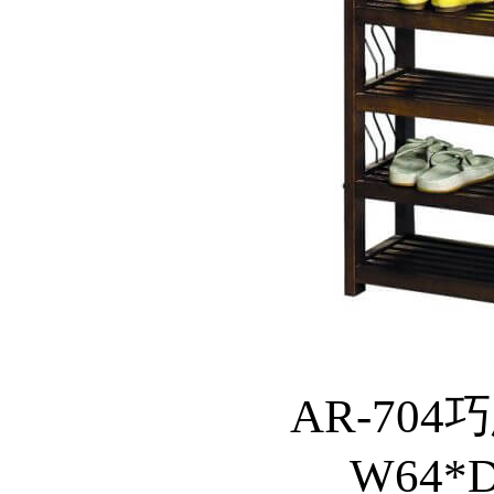
AR-704
W64*