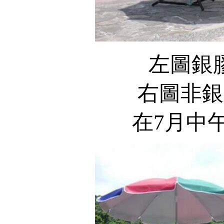
左圖銀
右圖非銀
在7月中