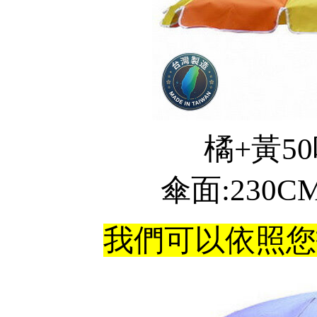
橘+黃50
傘面:230C
我們可以依照您