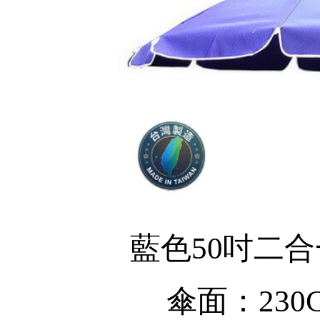
藍色50吋二合
傘面：230C