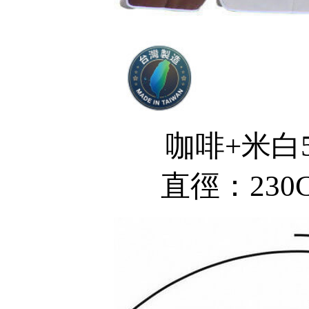
咖啡+米白5
直徑：230C