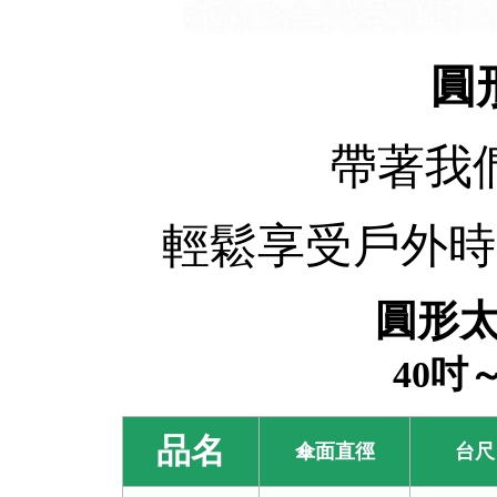
圓
帶著我
輕鬆享受戶外時
圓形
40吋
品名
傘面直徑
台尺