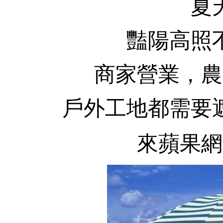
夏
豔陽高照
商家營業，農
戶外工地都需要
來蘋果網